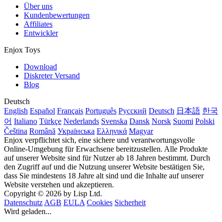
Über uns
Kundenbewertungen
Affiliates
Entwickler
Enjox Toys
Download
Diskreter Versand
Blog
Deutsch
English
Español
Français
Português
Русский
Deutsch
日本語
한국
어
Italiano
Türkçe
Nederlands
Svenska
Dansk
Norsk
Suomi
Polski
Čeština
Română
Українська
Ελληνικά
Magyar
Enjox verpflichtet sich, eine sichere und verantwortungsvolle
Online-Umgebung für Erwachsene bereitzustellen. Alle Produkte
auf unserer Website sind für Nutzer ab 18 Jahren bestimmt. Durch
den Zugriff auf und die Nutzung unserer Website bestätigen Sie,
dass Sie mindestens 18 Jahre alt sind und die Inhalte auf unserer
Website verstehen und akzeptieren.
Copyright © 2026 by Lisp Ltd.
Datenschutz
AGB
EULA
Cookies
Sicherheit
Wird geladen...