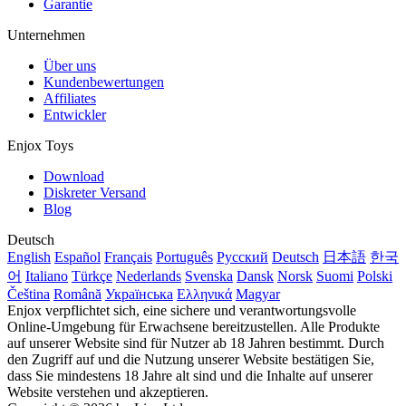
Garantie
Unternehmen
Über uns
Kundenbewertungen
Affiliates
Entwickler
Enjox Toys
Download
Diskreter Versand
Blog
Deutsch
English
Español
Français
Português
Русский
Deutsch
日本語
한국
어
Italiano
Türkçe
Nederlands
Svenska
Dansk
Norsk
Suomi
Polski
Čeština
Română
Українська
Ελληνικά
Magyar
Enjox verpflichtet sich, eine sichere und verantwortungsvolle
Online-Umgebung für Erwachsene bereitzustellen. Alle Produkte
auf unserer Website sind für Nutzer ab 18 Jahren bestimmt. Durch
den Zugriff auf und die Nutzung unserer Website bestätigen Sie,
dass Sie mindestens 18 Jahre alt sind und die Inhalte auf unserer
Website verstehen und akzeptieren.