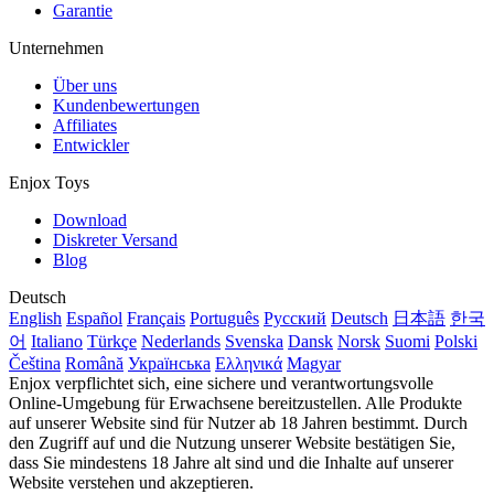
Garantie
Unternehmen
Über uns
Kundenbewertungen
Affiliates
Entwickler
Enjox Toys
Download
Diskreter Versand
Blog
Deutsch
English
Español
Français
Português
Русский
Deutsch
日本語
한국
어
Italiano
Türkçe
Nederlands
Svenska
Dansk
Norsk
Suomi
Polski
Čeština
Română
Українська
Ελληνικά
Magyar
Enjox verpflichtet sich, eine sichere und verantwortungsvolle
Online-Umgebung für Erwachsene bereitzustellen. Alle Produkte
auf unserer Website sind für Nutzer ab 18 Jahren bestimmt. Durch
den Zugriff auf und die Nutzung unserer Website bestätigen Sie,
dass Sie mindestens 18 Jahre alt sind und die Inhalte auf unserer
Website verstehen und akzeptieren.